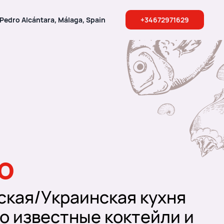
n Pedro Alcántara, Málaga, Spain
+34672971629
ю
ская/Украинская кухня
о известные коктейли и