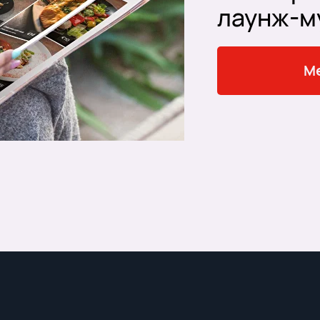
лаунж-м
М