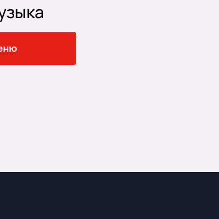
узыка
еню